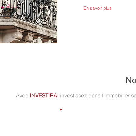
En savoir plus
No
Avec
INVESTIRA
, investissez dans l’immobilier
1